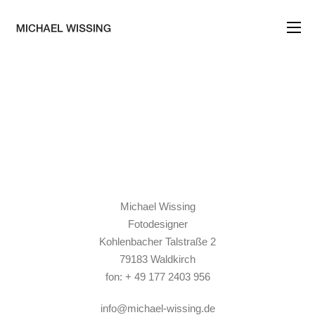
HOME
PRESSE
REFERENZ
Michael Wissing
VIDEOS
Fotodesigner
Kohlenbacher Talstraße 2
KONTAKT
79183 Waldkirch
fon: + 49 177 2403 956
info@michael-wissing.de